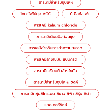
สารเคมีสำหรับชุบโลห
โซดาไฟไข่มุก AGC
นิเกิลซัลเฟต
สารเคมี kalium chloride
สารเคมีเตียมผิวก่อนชุบ
สารเคมีสำหรับการทำความสะอาด
สารเคมีล้างไขมัน แบบกรด
สารเคมีเตรียมผิวล้างไขมัน
สารเคมีสำหรับชุบโลหะ ซิงค์
สารเคมีกลุ่มสีโครเมต สีขาว สีฟ้า สีรุ้ง สีดำ
แลคเกอร์ซิงค์