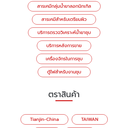
สารเคมีกลุ่มน้ำยาลอกนิกเกิล
สารเคมีสำหรับเตรียมผิว
บริการตรวจวิเคราะห์น้ำยาชุบ
บริการหลังการขาย
เครื่องจักรในการชุบ
ตู้ไฟสำหรับงานชุบ
ตราสินค้า
Tianjin-China
TAIWAN