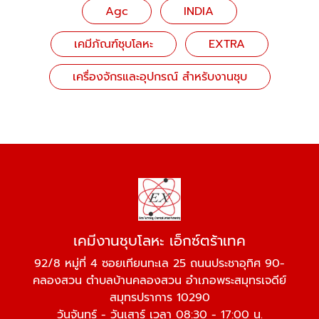
Agc
INDIA
เคมีภัณฑ์ชุบโลหะ
EXTRA
เครื่องจักรและอุปกรณ์ สำหรับงานชุบ
เคมีงานชุบโลหะ เอ็กซ์ตร้าเทค
92/8 หมู่ที่ 4 ซอยเทียนทะเล 25 ถนนประชาอุทิศ 90-
คลองสวน ตำบลบ้านคลองสวน อำเภอพระสมุทรเจดีย์
สมุทรปราการ 10290
วันจันทร์ - วันเสาร์ เวลา 08:30 - 17:00 น.